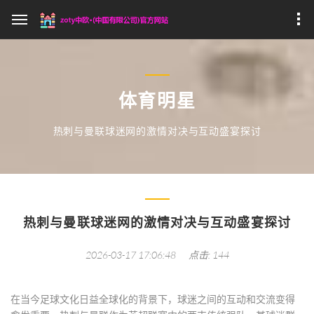
体育明星
热刺与曼联球迷网的激情对决与互动盛宴探讨
热刺与曼联球迷网的激情对决与互动盛宴探讨
2026-03-17 17:06:48
点击: 144
在当今足球文化日益全球化的背景下，球迷之间的互动和交流变得