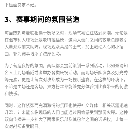
下碰面奠定基础。
3、赛事期间的氛围营造
每当热刺与曼联相遇于赛场之时，现场气氛往往达到高潮。无论是
在温布利大球场还是老特拉福德，这两大豪门之间的较量总能吸引
大量观众前来助阵。现场观众高昂的士气，加上激动人心的小插
曲，都为赛事增添了浓厚色彩。
为了营造良好的氛围，两队都会提前策划一系列活动，比如邀请知
名人士到场助威或者举办各类庆祝活动。而现场乐队演奏及灯光秀
等元素，更是让每次对决都成为一场视听盛宴。在这样的环境下，
不论是主场还是客场，双方粉丝都能够充分体验到比赛带来的刺激
和快乐。
同时，这样紧张而充满激情的氛围也使得社交媒体上相关话题迅速
升温，让未能亲临现场的人们也能通过网络感受到那份火爆。这种
双向传播进一步扩大了两家俱乐部及其粉丝之间的话语权，让每一
次对战都备受瞩目。