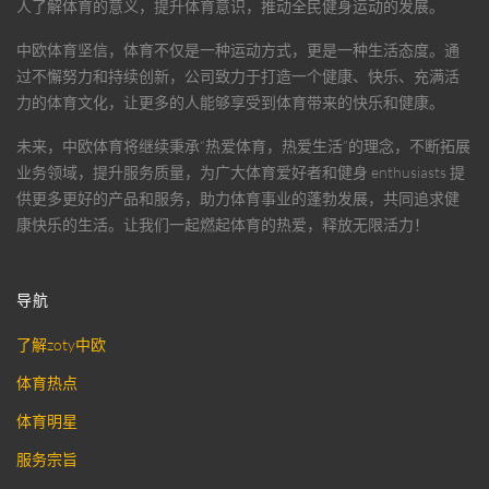
人了解体育的意义，提升体育意识，推动全民健身运动的发展。
中欧体育
坚信，体育不仅是一种运动方式，更是一种生活态度。通
过不懈努力和持续创新，公司致力于打造一个健康、快乐、充满活
力的体育文化，让更多的人能够享受到体育带来的快乐和健康。
未来，
中欧体育
将继续秉承“热爱体育，热爱生活”的理念，不断拓展
业务领域，提升服务质量，为广大体育爱好者和健身 enthusiasts 提
供更多更好的产品和服务，助力体育事业的蓬勃发展，共同追求健
康快乐的生活。让我们一起燃起体育的热爱，释放无限活力！
导航
了解zoty中欧
体育热点
体育明星
服务宗旨