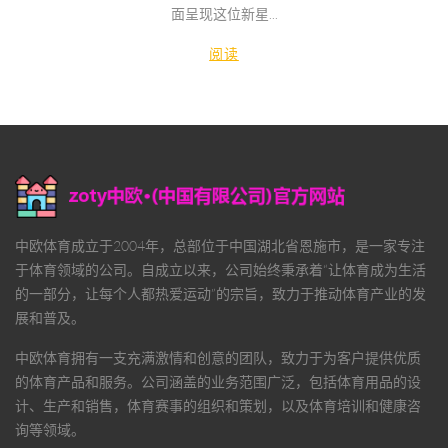
面呈现这位新星...
阅读
中欧体育
成立于2004年，总部位于中国湖北省恩施市，是一家专注
于体育领域的公司。自成立以来，公司始终秉承着“让体育成为生活
的一部分，让每个人都热爱运动”的宗旨，致力于推动体育产业的发
展和普及。
中欧体育
拥有一支充满激情和创意的团队，致力于为客户提供优质
的体育产品和服务。公司涵盖的业务范围广泛，包括体育用品的设
计、生产和销售，体育赛事的组织和策划，以及体育培训和健康咨
询等领域。