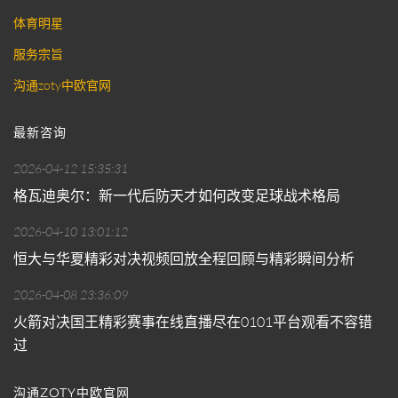
体育明星
服务宗旨
沟通zoty中欧官网
最新咨询
2026-04-12 15:35:31
格瓦迪奥尔：新一代后防天才如何改变足球战术格局
2026-04-10 13:01:12
恒大与华夏精彩对决视频回放全程回顾与精彩瞬间分析
2026-04-08 23:36:09
火箭对决国王精彩赛事在线直播尽在0101平台观看不容错
过
沟通ZOTY中欧官网