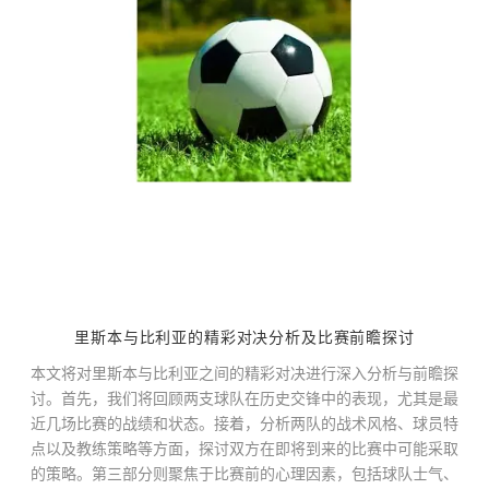
里斯本与比利亚的精彩对决分析及比赛前瞻探讨
本文将对里斯本与比利亚之间的精彩对决进行深入分析与前瞻探
讨。首先，我们将回顾两支球队在历史交锋中的表现，尤其是最
近几场比赛的战绩和状态。接着，分析两队的战术风格、球员特
点以及教练策略等方面，探讨双方在即将到来的比赛中可能采取
的策略。第三部分则聚焦于比赛前的心理因素，包括球队士气、