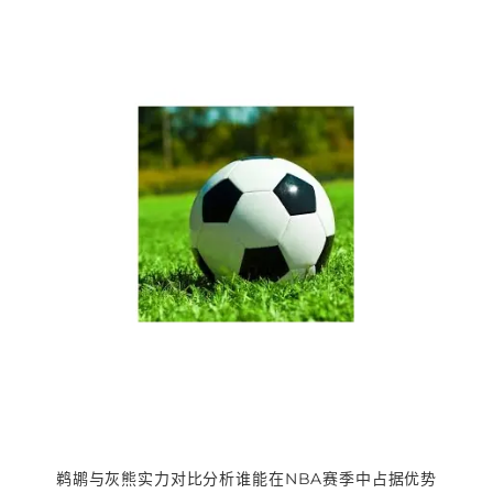
鹈鹕与灰熊实力对比分析谁能在NBA赛季中占据优势