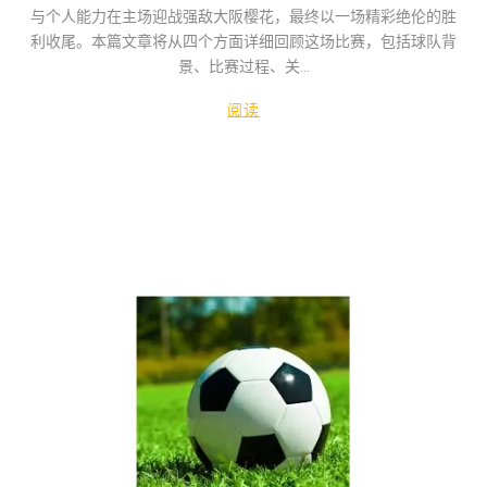
与个人能力在主场迎战强敌大阪樱花，最终以一场精彩绝伦的胜
利收尾。本篇文章将从四个方面详细回顾这场比赛，包括球队背
景、比赛过程、关...
阅读