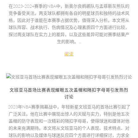
在2023-2024赛季的NBA中，新奥尔良鹈鹕队与孟菲斯灰熊队的
竞争备受关注。两支球队都拥有各自的明星球员和独特的战术风
格，因此对于谁能在本赛季占据优势，值得深入分析。本文将从
球队阵容、战术执行、伤病情况及心理素质四个方面进行比较，
探讨两支球队在实力上的差异，以及这些差异可能对赛季结果产
生的影响。...
阅读
文班亚马首场比赛表现耀眼五次盖帽和隔扣字母哥引发热烈
讨论
2023年NBA赛季揭幕战中，年轻新星文班亚马的首场比赛引起了
广泛关注。他在比赛中展现出惊人的天赋与实力，特别是他五次
盖帽的防守表现和一次精彩的隔扣字母哥，使得球迷和媒体对他
的未来充满期待。本文将从文班亚马的个人表现、技术特点、对
球队的影响以及媒体与球迷反应四个方面进行详细探讨，力求全