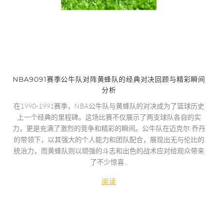
NBA9091赛季公牛队对阵黄蜂队的经典对决回顾与精彩瞬间
分析
在1990-1991赛季，NBA公牛队与黄蜂队的对决成为了篮球历史
上一个经典的里程碑。这场比赛不仅展示了两支球队各自的实
力，更是充满了激烈的竞争和精彩的瞬间。公牛队在迈克尔·乔丹
的带领下，以其强大的个人能力和团队配合，展现出无与伦比的
统治力，而黄蜂队则以顽强的斗志和出色的战术应对给观众带来
了不少惊喜...
阅读