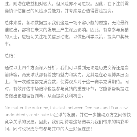
胜，则潜在收益相对较大，但风险亦不可忽视。因此，在下注前需
谨慎评估自己的风险承受能力，并考虑是否值得冒险投资。
总体来看，各项数据提示我们这是一场不容小觑的碰撞，无论最终
谁胜出，都将在未来的发展上产生深远影响。因此，有意参与竞猜
的人士，应密切关注相关信息动态，以做出科学决策，提高中奖概
率。
总结：
通过以上四个方面深入分析，我们可以看到无论是历史交锋还是当
前阵容，两支球队都有着独特魅力和实力。尤其是在心理博弈层面
上，每一次碰撞都充满变数，使得观众对于这一赛事充满期待。同
时，有效评估市场赔率也是参与竞猜的重要环节，它能够帮助投注
者做出更加理智判断，从而提高获利机会。
No matter the outcome, this clash between Denmark and France will
undoubtedly contribute to足球的发展，并进一步推动双方之间愉快
竞争关系的发展。因此，我们期待着这场赛事为我们带来的精彩瞬
间，同时也祝愿所有参与其中的人士好运连连！