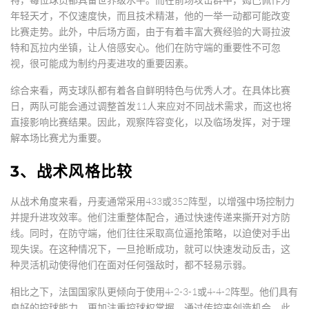
年轻天才，不仅速度快，而且技术精湛，他的一举一动都可能改变
比赛走势。此外，中后场方面，由于有着丰富大赛经验的大哥拉波
特和瓦拉内坐镇，让人倍感安心。他们在防守端的重要性不可忽
视，很可能成为制约丹麦进攻的重要因素。
综合来看，两支球队都有着各自鲜明特色与优秀人才。在具体比赛
日，两队可能会通过调整首发11人来应对不同战术需求，而这也将
直接影响比赛结果。因此，观察阵容变化，以及临场发挥，对于理
解本场比赛尤为重要。
3、战术风格比较
从战术角度来看，丹麦通常采用433或352阵型，以增强中场控制力
并提升进攻效率。他们注重整体配合，通过快速传递来撕开对方防
线。同时，在防守端，他们往往采取高位逼抢策略，以迫使对手出
现失误。在这种情况下，一旦抢断成功，就可以快速发动反击，这
种灵活机动使得他们在面对任何强敌时，都不轻易示弱。
相比之下，法国国家队更倾向于使用4-2-3-1或4-4-2阵型。他们具有
良好的控球能力，更加注重控球权掌握，通过传控来创造机会。此